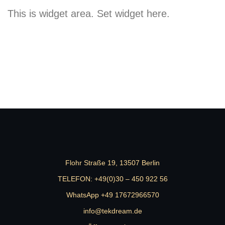
This is widget area. Set widget here.
Flohr Straße 19, 13507 Berlin
TELEFON:
+49(0)30 – 450 922 56
WhatsApp +49 17672966570
info@tekdream.de